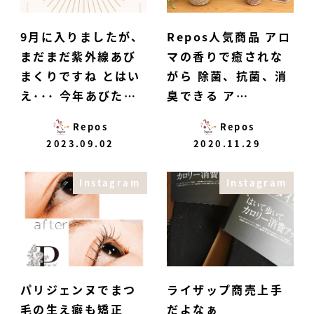
9月に入りましたが、
Repos人気商品 アロ
まだまだ紫外線️あび
マの香りで癒されな
まくりですね とはい
がら 除菌、抗菌、消
え･･･ 今年あびた…
臭できる ア…
Repos
Repos
2023.09.02
2020.11.29
Instagram
Instagram
パリジェンヌでまつ
ライザップ商売上手︎
毛の生え癖も矯正
だよなぁ