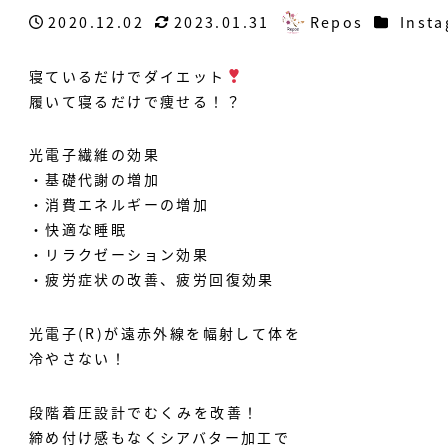
カテゴリ
2020.12.02
2023.01.31
Repos
Inst
投稿日
更新日
著
者
寝ているだけでダイエット
履いて寝るだけで痩せる！？
光電子繊維の効果
・基礎代謝の増加
・消費エネルギーの増加
・快適な睡眠
・リラクゼーション効果
・疲労症状の改善、疲労回復効果
光電子(R)が遠赤外線を幅射して体を
冷やさない！
段階着圧設計でむくみを改善！
締め付け感もなくシアバター加工で