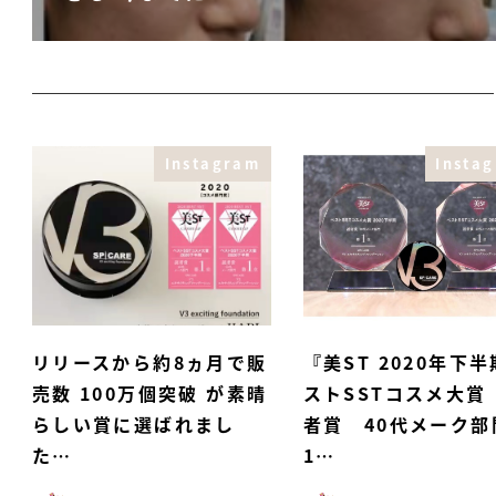
Instagram
Insta
リリースから約8ヵ月で販
『美ST 2020年下
売数 100万個突破️️ が素晴
ストSSTコスメ大賞
らしい賞に選ばれまし
者賞 40代メーク部
た️…
1…