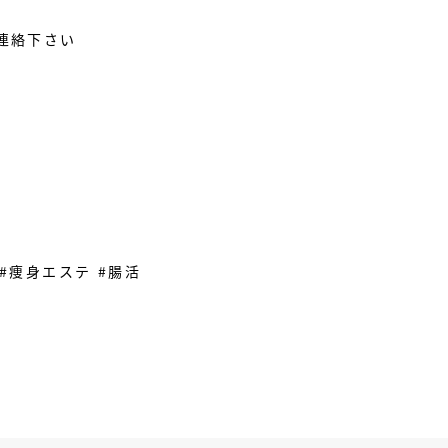
連絡下さい
 #痩身エステ #腸活