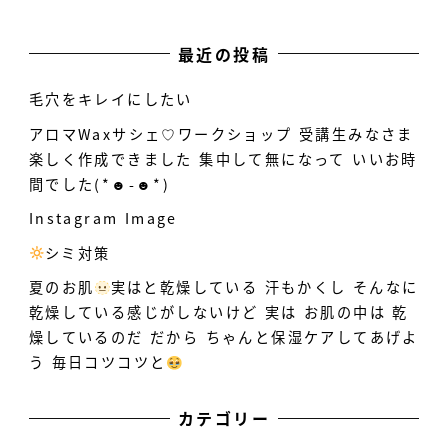
最近の投稿
毛穴をキレイにしたい
アロマWaxサシェ♡ワークショップ 受講生みなさま
楽しく作成できました 集中して無になって いいお時
間でした(*☻-☻*)
Instagram Image
シミ対策
️
夏のお肌
実はと乾燥している
汗もかくし そんなに
乾燥している感じがしないけど 実は お肌の中は 乾
燥しているのだ だから ちゃんと保湿ケアしてあげよ
う 毎日コツコツと
カテゴリー